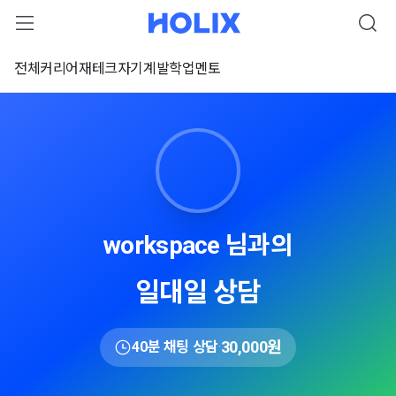
전체
커리어
재테크
자기계발
학업
멘토
workspace 님과의
일대일 상담
30,000원
40분 채팅 상담
·