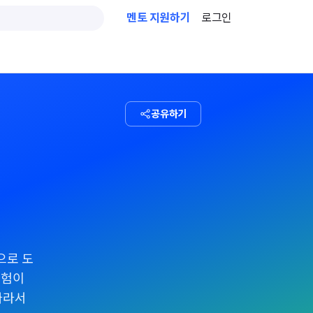
멘토 지원하기
로그인
공유하기
으로 도
경험이
따라서