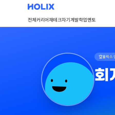
전체
커리어
재테크
자기계발
학업
멘토
🏆
홀릭스 
회