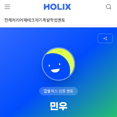
전체
커리어
재테크
자기계발
학업
멘토
🏆
홀릭스 인증 멘토
민우