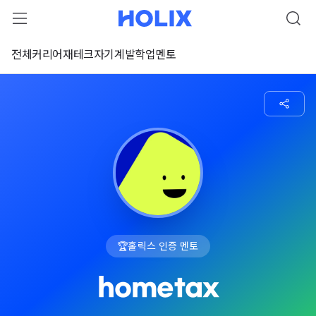
전체
커리어
재테크
자기계발
학업
멘토
🏆
홀릭스 인증 멘토
hometax