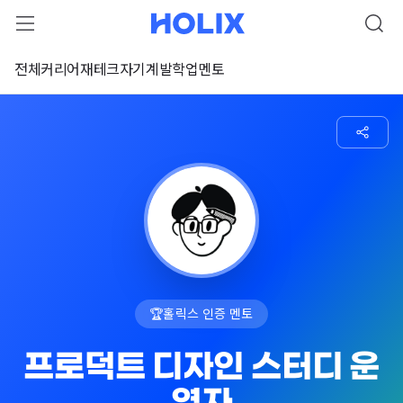
전체
커리어
재테크
자기계발
학업
멘토
🏆
홀릭스 인증 멘토
프로덕트 디자인 스터디 운