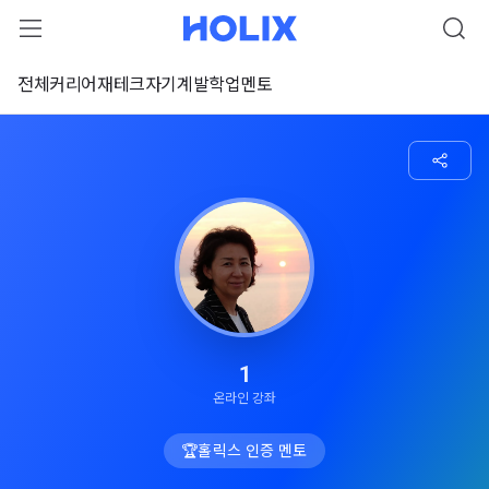
전체
커리어
재테크
자기계발
학업
멘토
1
온라인 강좌
🏆
홀릭스 인증 멘토