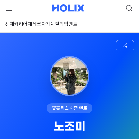
전체
커리어
재테크
자기계발
학업
멘토
🏆
홀릭스 인증 멘토
노조미