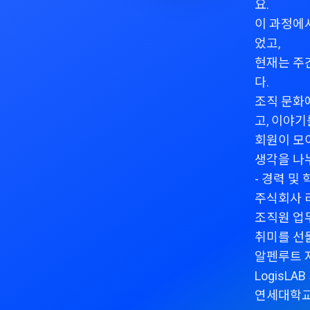
요.
이 과정에
었고,
현재는 주
다.
조직 문화
고, 이야기
회원이 모
생각을 나
- 경력 및 
주식회사 리
조직원 업무 
취미를 선
알펜루트 
LogisLA
연세대학교