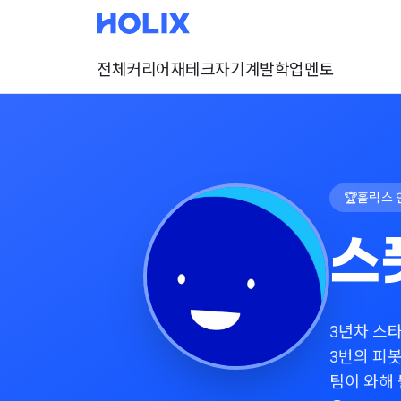
전체
커리어
재테크
자기계발
학업
멘토
🏆
홀릭스 
스
3년차 스
3번의 피
팀이 와해