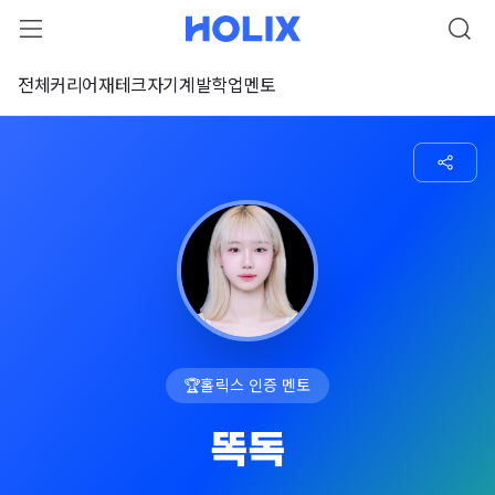
전체
커리어
재테크
자기계발
학업
멘토
🏆
홀릭스 인증 멘토
똑독