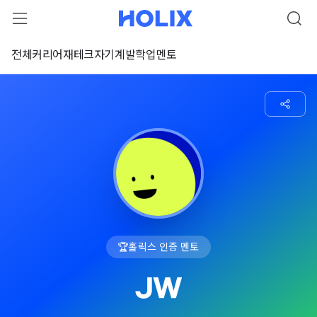
전체
커리어
재테크
자기계발
학업
멘토
🏆
홀릭스 인증 멘토
JW