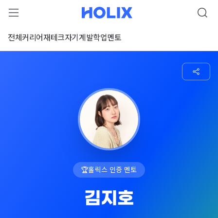
전체
커리어
재테크
자기계발
학업
멘토
🏆
홀릭스 인증 멘토
김지호