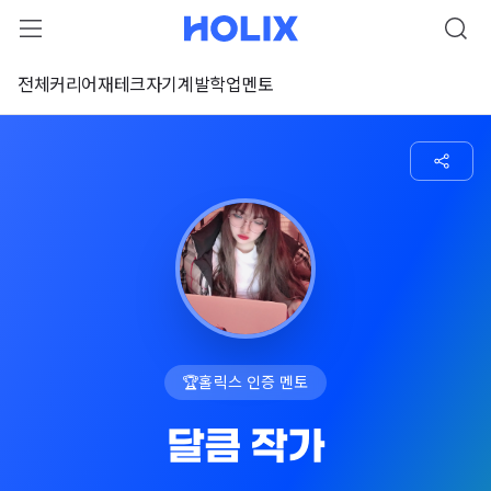
전체
커리어
재테크
자기계발
학업
멘토
🏆
홀릭스 인증 멘토
달큼 작가