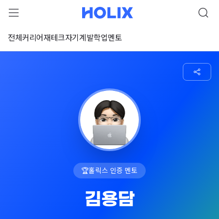
전체
커리어
재테크
자기계발
학업
멘토
🏆
홀릭스 인증 멘토
김용담