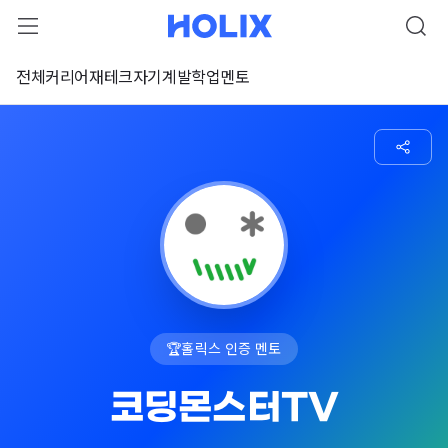
전체
커리어
재테크
자기계발
학업
멘토
🏆
홀릭스 인증 멘토
코딩몬스터TV