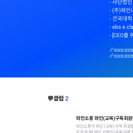
- 사단법
- (주)와
- 건국대
- ebs e
- [CEO
www.wine
www.wine
💬
클럽
2
와인소풍 와인(교육)구독회원방 w
와인소풍의 와인 (교육) 구독 회원들
강좌 등)와 와인 이벤트(공동구매, 