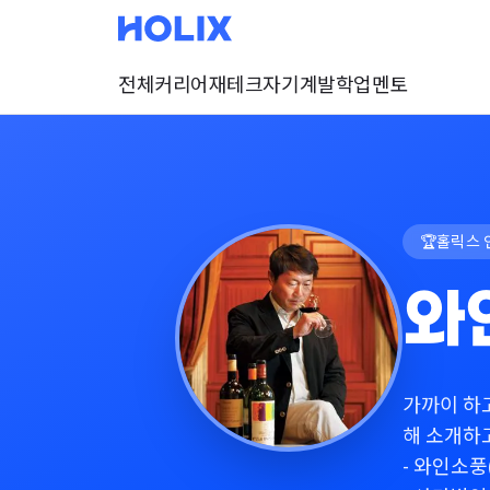
전체
커리어
재테크
자기계발
학업
멘토
🏆
홀릭스 
와
가까이 하
해 소개하
- 와인소풍(