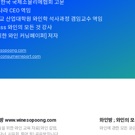
인 한국 국제소믈리에협회 고문
인나라 CEO 역임
학교 산업대학원 와인학 석사과정 겸임교수 역임
 class 와인의 모든 것 강사
를 위한 와인 커닝페이퍼] 저자
sopoong.com
consumerreport.com
ww.winesopoong.com
와인방 ; 와인의 모
을 위한 와인 교육 자료(와인 칼럼,
와인에 관한 모든 궁금
다너. 시음회, 투어 등) 공유방입니다.