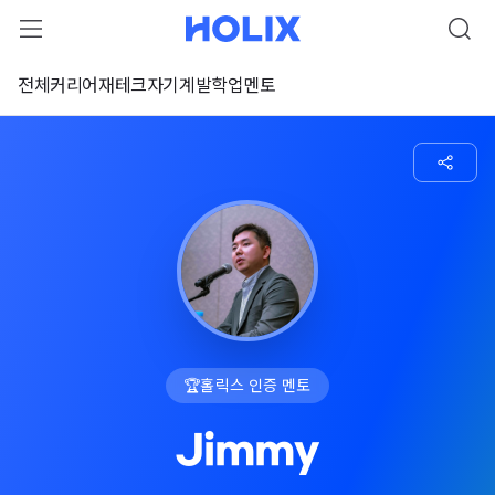
전체
커리어
재테크
자기계발
학업
멘토
🏆
홀릭스 인증 멘토
Jimmy