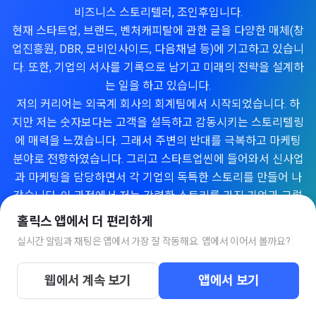
비즈니스 스토리텔러, 조인후입니다.
현재 스타트업, 브랜드, 벤처캐피탈에 관한 글을 다양한 매체(창
업진흥원, DBR, 모비인사이드, 다음채널 등)에 기고하고 있습니
다. 또한, 기업의 서사를 기록으로 남기고 미래의 전략을 설계하
는 일을 하고 있습니다.
저의 커리어는 외국계 회사의 회계팀에서 시작되었습니다. 하
지만 저는 숫자보다는 고객을 설득하고 감동시키는 스토리텔링
에 매력을 느꼈습니다. 그래서 주변의 반대를 극복하고 마케팅
분야로 전향하였습니다. 그리고 스타트업씬에 들어와서 신사업
과 마케팅을 담당하면서 각 기업의 독특한 스토리를 만들어 나
갔습니다. 이 과정에서 저는 강력한 스토리를 가진 기업과 그렇
지 않은 기업 사이에 큰 차이가 있다는 것을 몸소 느꼈습니다.
홀릭스 앱에서 더 편리하게
스토리텔링은 특별한 재능을 필요로 하지 않습니다. 누구나 자
실시간 알림과 채팅은 앱에서 가장 잘 작동해요. 앱에서 이어서 볼까요?
신만의 스토리를 가지고 있기 때문에 우리 모두는 스토리텔러
가 될 수 있습니다. 스토리는 단순히 기억에 남는 것뿐만 아니라
웹에서 계속 보기
앱에서 보기
감정에 영향을 줍니다. 우리를 감정의 롤러코스터에 태워 행복
과 기대로 끌어올리다가 슬픔과 분노로 내려놓기도 합니다. 그