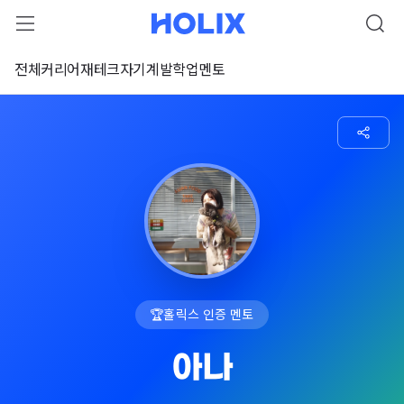
전체
커리어
재테크
자기계발
학업
멘토
🏆
홀릭스 인증 멘토
아나