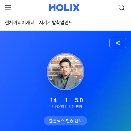
전체
커리어
재테크
자기계발
학업
멘토
14
1
5.0
수강생
온라인 강좌
평점
🏆
홀릭스 인증 멘토