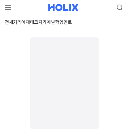
전체
커리어
재테크
자기계발
학업
멘토