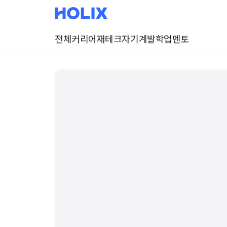
전체
커리어
재테크
자기계발
학업
멘토