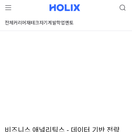
전체
커리어
재테크
자기계발
학업
멘토
비즈니스 애널리틱스 - 데이터 기반 전략
 강좌 미리보기