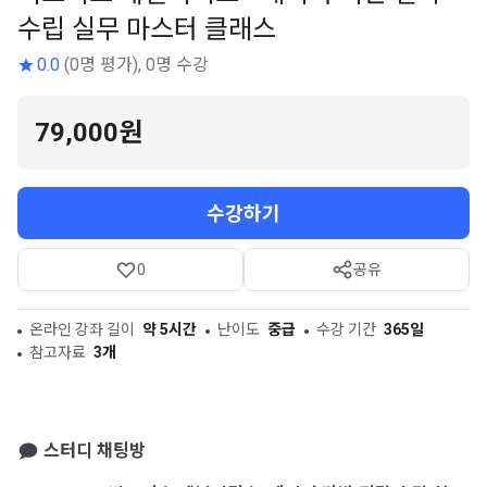
수립 실무 마스터 클래스
0.0
(0명 평가), 0명 수강
79,000원
수강하기
0
공유
온라인 강좌 길이
약 5시간
난이도
중급
수강 기간
365일
참고자료
3개
스터디 채팅방