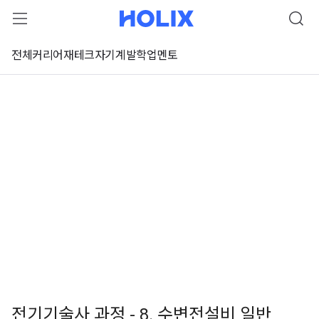
전체
커리어
재테크
자기계발
학업
멘토
전기기술사 과정 - 8. 수변전설비 일반
 강좌 미리보기