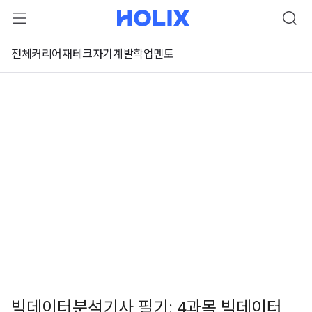
전체
커리어
재테크
자기계발
학업
멘토
빅데이터분석기사 필기: 4과목 빅데이터
 강좌 미리보기