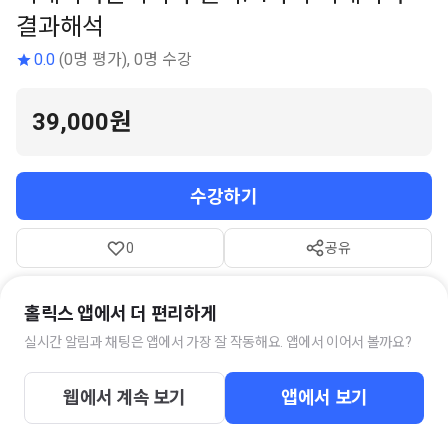
결과해석
0.0
(0명 평가), 0명 수강
39,000원
수강하기
0
공유
온라인 강좌 길이
약 4시간
난이도
초급
수강 기간
365일
홀릭스 앱에서 더 편리하게
참고자료
1개
실시간 알림과 채팅은 앱에서 가장 잘 작동해요. 앱에서 이어서 볼까요?
웹에서 계속 보기
앱에서 보기
스터디 채팅방