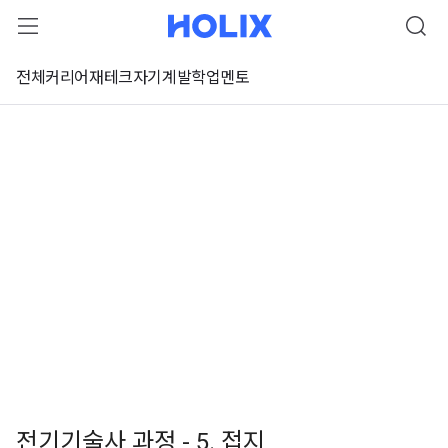
전체
커리어
재테크
자기계발
학업
멘토
전기기술사 과정 - 5. 접지
 강좌 미리보기