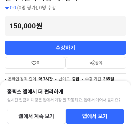
0.0
(0명 평가), 0명 수강
150,000원
수강하기
0
공유
온라인 강좌 길이
약 7시간
난이도
중급
수강 기간
365일
참고자료
3개
홀릭스 앱에서 더 편리하게
실시간 알림과 채팅은 앱에서 가장 잘 작동해요. 앱에서 이어서 볼까요?
스터디 채팅방
웹에서 계속 보기
앱에서 보기
전기기술사 준비생 모임
38명의 멤버가 함께하고 있습니다.