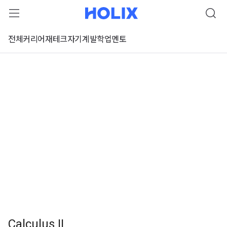
전체
커리어
재테크
자기계발
학업
멘토
Calculus II
 강좌 미리보기