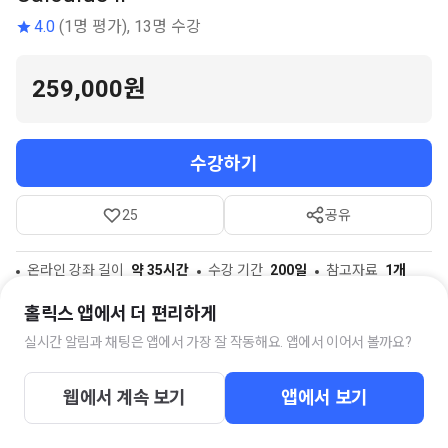
4.0
(1명 평가), 13명 수강
259,000원
수강하기
25
공유
온라인 강좌 길이
약 35시간
수강 기간
200일
참고자료
1개
홀릭스 앱에서 더 편리하게
실시간 알림과 채팅은 앱에서 가장 잘 작동해요. 앱에서 이어서 볼까요?
스터디 채팅방
웹에서 계속 보기
앱에서 보기
<재우스쿨> 코스 질문답변방
60명의 멤버가 함께하고 있습니다.
강좌를 구매하시면 즉시 채팅방에 초대됩니다.