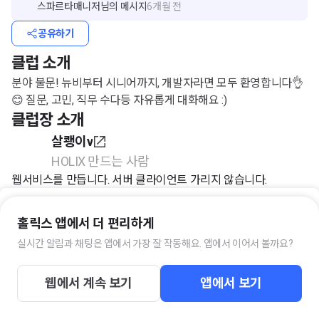
스파르타매니저
님의 메시지
6개월 전
공유하기
클럽 소개
분야 불문! 뉴비부터 시니어까지, 개발자라면 모두 환영합니다👌
😊 질문, 고민, 직무 수다등 자유롭게 대화해요 :)
클럽장 소개
살쾡이v
HOLIX 만드는 사람
웹서비스를 만듭니다. 서버 클라이언트 가리지 않습니다.
개발 자체에도 관심이 많지만 팀을 잘 운영하고 비즈니스에 임팩
트를 주는 일에 더 많은 관심을 가지고자 합니다.
홀릭스 앱에서 더 편리하게
실시간 알림과 채팅은 앱에서 가장 잘 작동해요. 앱에서 이어서 볼까요?
현) 홀릭스팩토리 CTO
입장하기
https://github.com/salqueng
웹에서 계속 보기
앱에서 보기
이 클럽의 키워드
#IOS
#JS
#개발
#백엔드
#안드로이드