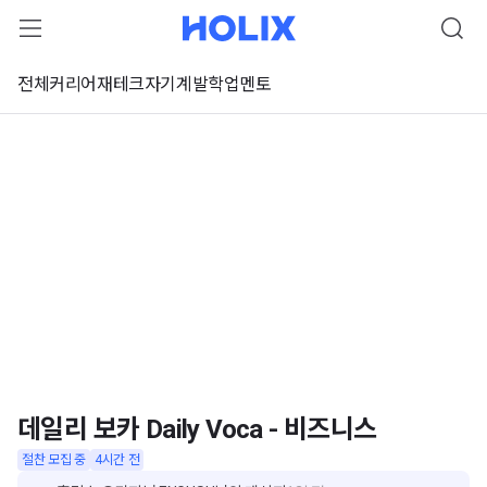
전체
커리어
재테크
자기계발
학업
멘토
데일리 보카 Daily Voca - 비즈니스
절찬 모집 중
4시간 전