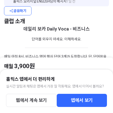
홀릭스 오리지널 ENGLISH
님의 메시지
1일 전
공유하기
클럽 소개
데일리 보카 Daily Voca - 비즈니스
단어를 외우지 마세요. 이해하세요.
매일 아침 8시, 비즈니스 영어 핵심 단어 3개가 도착합니다. 단, 단어장을
펼치는 게 아닙니다.
3,900원
매월
incorporation
이라는 단어를 예로 들어볼게요. 이 단어는 라틴어 in-(안
으로) + corpus(몸)에서 왔어요. 원래 '하나의 몸 안으로 합치다'라는 물리
홀릭스 앱에서 더 편리하게
적 의미였죠. 그런데 15세기 초, 여러 사람이 모여 하나의 '인공적 인격
실시간 알림과 채팅은 앱에서 가장 잘 작동해요. 앱에서 이어서 볼까요?
체'를 형성하는 것, 즉 법인 설립이라는 의미로 확장되었어요. 오늘날 기업
입장하기
을 'corporate body'라 부르는 관행이 바로 여기서 왔다는 것까지 알면,
이 단어는 더 이상 잊히지 않습니다.
웹에서 계속 보기
앱에서 보기
이렇게
어원 스토리 + 비즈니스 용어의 탄생 배경 + 일러스트
로 단어를 '이
야기'로 각인시켜 드려요.