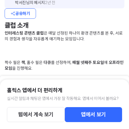
박서진
님의 메시지
2년 전
공유하기
클럽 소개
인터레스팅 콘텐츠 클럽
은 매달 선정된 하나의 환경 콘텐츠를 본 후, 서로
의 경험과 생각을 자유롭게 얘기하는 모임입니다.
짝수 월은
책
, 홀수 월은
다큐
를 선정하여,
매월 넷째주 토요일
에
오프라인
모임
을 진행해요.
홀릭스 앱에서 더 편리하게
환경, 기후위기, ESG 관련 아티클도 공유하여 관련 정보들을 같이 나누어
보아요!
실시간 알림과 채팅은 앱에서 가장 잘 작동해요. 앱에서 이어서 볼까요?
입장하기
웹에서 계속 보기
앱에서 보기