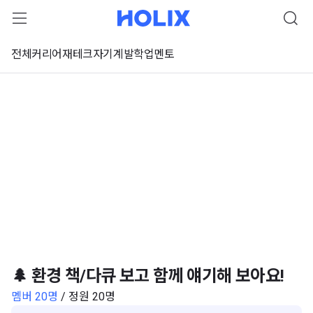
전체
커리어
재테크
자기계발
학업
멘토
🌲 환경 책/다큐 보고 함께 얘기해 보아요!
멤버 20명
/ 정원 20명