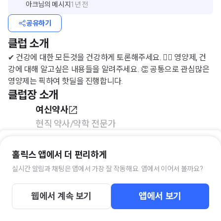
아크
님의 메시지
1년 전
공유하기
클럽 소개
✔ 건강에 대한 모든것을 건강하게 토론해주세요. 🙆‍♀️ 영양제, 건
강에 대해 알고싶은 내용들을 알려주세요. 👏 공통으로 관심많은
영양제는 픽하여 핫딜을 진행합니다.
클럽장 소개
여신약사
현직 약사/약학 전문가
안녕하세요, 여러분의 건강멘토 여신약사입니다. 어려운 약 이야
기를 알기쉽게 설명해드립니다 :)
홀릭스 앱에서 더 편리하게
실시간 알림과 채팅은 앱에서 가장 잘 작동해요. 앱에서 이어서 볼까요?
- 현직 약사/약학 전문가
입장하기
- 네이버 인플루언서
- 2021 네이버 건강/의학 부문 이달의 블로거
웹에서 계속 보기
앱에서 보기
https://blog.naver.com/shin2825