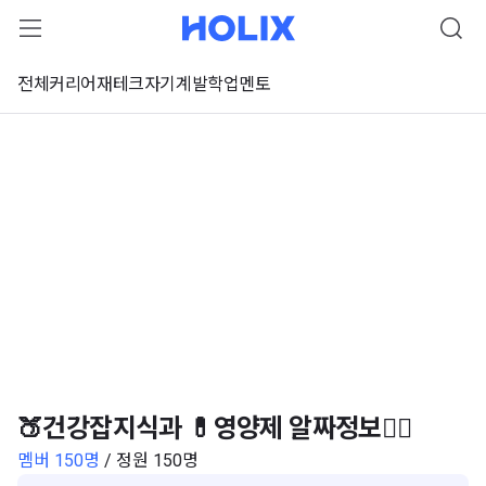
전체
커리어
재테크
자기계발
학업
멘토
🍑건강잡지식과 💊영양제 알짜정보🙋‍♀️
멤버 150명
/ 정원 150명