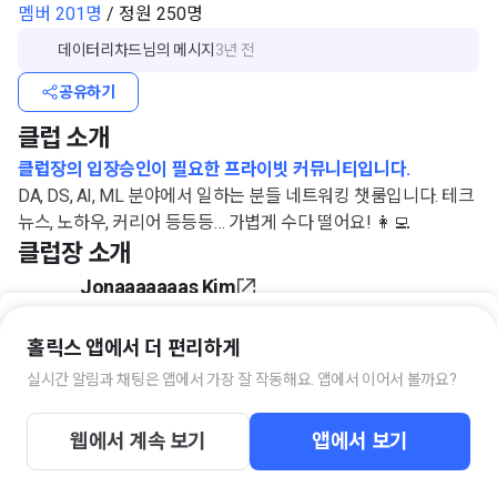
멤버 201명
/ 정원 250명
데이터리차드
님의 메시지
3년 전
공유하기
클럽 소개
클럽장의 입장승인이 필요한 프라이빗 커뮤니티입니다.
DA, DS, AI, ML 분야에서 일하는 분들 네트워킹 챗룸입니다. 테크
뉴스, 노하우, 커리어 등등등… 가볍게 수다 떨어요! 👩‍💻
클럽장 소개
Jonaaaaaaas Kim
Data Scientist @ AWS
👨‍💻 AI & ML 기술에 관심이 많습니다. AI로 더 나은 세상 만드는
홀릭스 앱에서 더 편리하게
일에 일조하고 싶습니다.
실시간 알림과 채팅은 앱에서 가장 잘 작동해요. 앱에서 이어서 볼까요?
입장하기
https://www.facebook.com/aldente0630
https://github.com/aldente0630
웹에서 계속 보기
앱에서 보기
https://velog.io/@aldente0630
이 클럽의 키워드