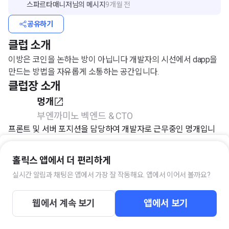
스파르타매니저
님의 메시지
9개월 전
공유하기
클럽 소개
이방은 코인을 논하는 방이 아닙니다 개발자의 시선에서 dapp을
만드는 방법을 자유롭게 소통하는 공간입니다.
클럽장 소개
멍개
부엔까미노 벡엔드 & CTO
프론트 및 서버 포지션을 담당하여 개발자로 근무중인 멍개입니
다
홀릭스 앱에서 더 편리하게
개발 뿐 아니라 집필, 출강을 통해 여러 채널로 지식 전파를 하고
실시간 알림과 채팅은 앱에서 가장 잘 작동해요. 앱에서 이어서 볼까요?
있습니다
입장하기
- 현 부엔까미노 벡엔드 엔지니어 & CTO(세이블 서비스 운영중)
웹에서 계속 보기
앱에서 보기
- 전 잇솔루션 프론트앤드팀 근무
- 전 fles 개발팀 팀장 / 연구소장