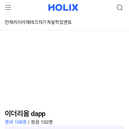
전체
커리어
재테크
자기계발
학업
멘토
이더리움 dapp
멤버 108명
/ 정원 150명