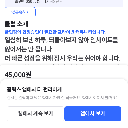
홀린이0305
님의 메시지
2년 전
공유하기
클럽 소개
클럽장의 입장승인이 필요한 프라이빗 커뮤니티입니다.
열심히 보낸 하루, 되돌아보지 않아 인사이트를
잃어서는 안 됩니다.
더 빠른 성장을 위해 잠시 우리는 쉬어야 합니다.
하루 30분 투자로 나날이 발전하는 스스로를 만
45,000원
들어 보세요.
홀릭스 앱에서 더 편리하게
💬 TIL 이란?
실시간 알림과 채팅은 앱에서 가장 잘 작동해요. 앱에서 이어서 볼까요?
입장하기
|
TIL 클럽은 아웃풋 사피엔스의 주간 회고 챌린지 모임입니다.
이 시간을
통해 여러분이 겪은 일상의 경험을 돌아보고 생각을 정리하는 시간을 가
웹에서 계속 보기
앱에서 보기
져 보세요.