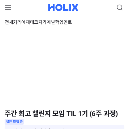
전체
커리어
재테크
자기계발
학업
멘토
주간 회고 챌린지 모임 TIL 1기 (6주 과정)
절찬 모집 중