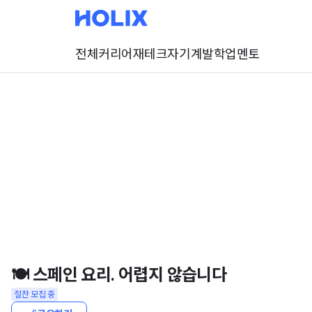
전체
커리어
재테크
자기계발
학업
멘토
🍽 스페인 요리. 어렵지 않습니다
절찬 모집 중