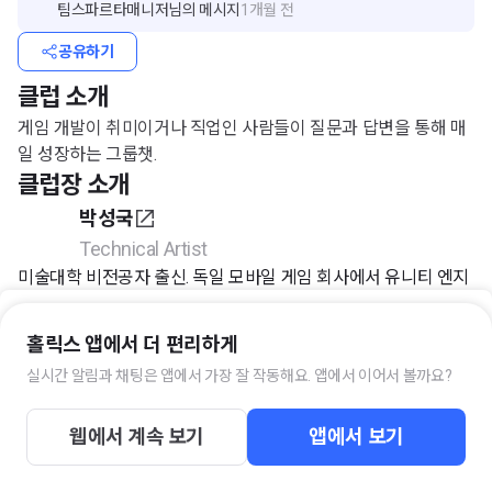
팀스파르타매니저
님의 메시지
1개월 전
공유하기
클럽 소개
게임 개발이 취미이거나 직업인 사람들이 질문과 답변을 통해 매
일 성장하는 그룹챗.
클럽장 소개
박성국
Technical Artist
미술대학 비전공자 출신. 독일 모바일 게임 회사에서 유니티 엔지
니어로 3년 근무한 뒤 현재 테크니컬 아티스트로 전직해 새로운
게임업계의 미래를 대비할 역량을 쌓고 있습니다.
홀릭스 앱에서 더 편리하게
https://sungkukpark.github.io/about/
실시간 알림과 채팅은 앱에서 가장 잘 작동해요. 앱에서 이어서 볼까요?
이 클럽의 키워드
입장하기
#게임개발
#게임프로그래밍
#게임수학
#T
웹에서 계속 보기
앱에서 보기