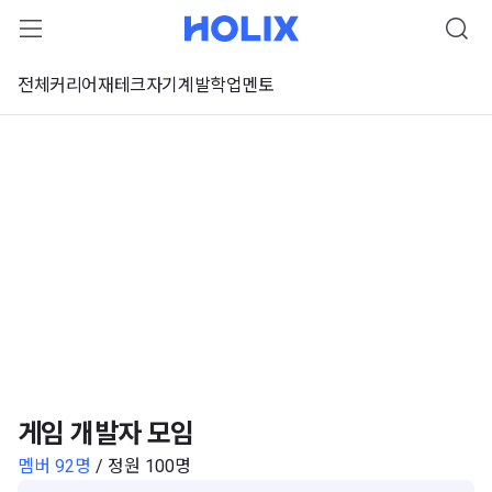
전체
커리어
재테크
자기계발
학업
멘토
게임 개발자 모임
멤버 92명
/ 정원 100명