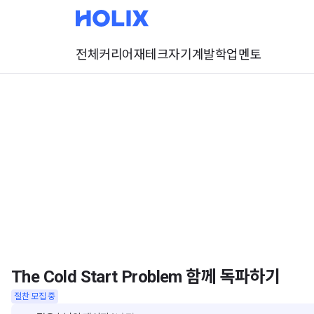
전체
커리어
재테크
자기계발
학업
멘토
The Cold Start Problem 함께 독파하기
정윤호
님의 메시지
4년 전
절찬 모집 중