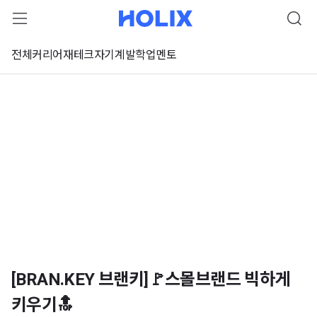
전체
커리어
재테크
자기계발
학업
멘토
[BRAN.KEY 브랜키]🚩스몰브랜드 빅하게
키우기🔝