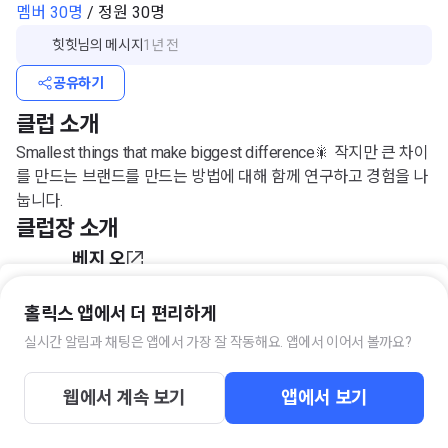
멤버 30명
/ 정원 30명
힛힛
님의 메시지
1년 전
공유하기
클럽 소개
Smallest things that make biggest difference🎇 작지만 큰 차이
를 만드는 브랜드를 만드는 방법에 대해 함께 연구하고 경험을 나
눕니다.
클럽장 소개
베지 오
N잡하는 그래픽 디자이너
프로 N잡러로 거듭나고 있는 커뮤니케이션 디자이너. 그래픽 디
홀릭스 앱에서 더 편리하게
자인을 토대로 다양한 콘텐츠를 만들고, 그래픽/브랜딩 컨설팅,
실시간 알림과 채팅은 앱에서 가장 잘 작동해요. 앱에서 이어서 볼까요?
입장하기
온/오프라인 에서 디자인 수업을 하고 있습니다.
다양한 디자인을 경험하고자 서울시 도시재생센터에서 공공디자
웹에서 계속 보기
앱에서 보기
인을 경험하기도 하고, 스타트업 디자인 리드로 활동하였으며 중
견기업과 에이전시, 펫테크 스타트업 디자인팀에서 근무했습니