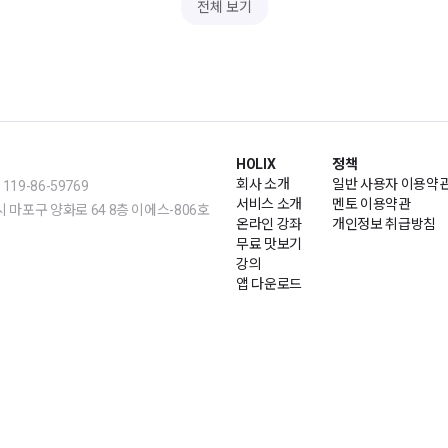
전체 보기
HOLIX
정책
회사 소개
일반 사용자 이용약
19-86-59769
서비스 소개
멘토 이용약관
m | 서울시 마포구 양화로 64 8층 이에스-806호
온라인 강좌
개인정보 취급방침
무료 맛보기
강의
앱 다운로드