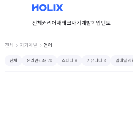
전체
커리어
재테크
자기계발
학업
멘토
전체
자기계발
언어
전체
온라인강좌
20
스터디
8
커뮤니티
3
일대일 