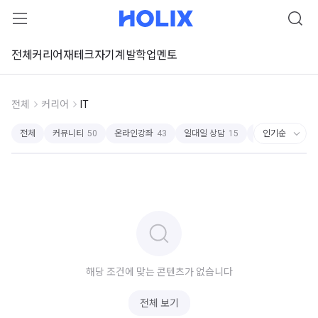
전체
커리어
재테크
자기계발
학업
멘토
전체
커리어
IT
전체
커뮤니티
50
온라인강좌
43
일대일 상담
15
스터디
12
강
해당 조건에 맞는 콘텐츠가 없습니다
전체 보기