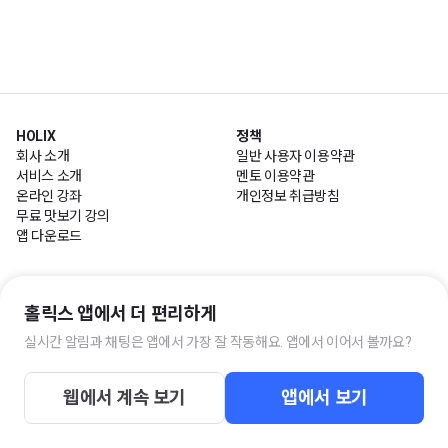
HOLIX
정책
회사 소개
일반 사용자 이용약관
서비스 소개
멘토 이용약관
온라인 강좌
개인정보 취급방침
무료 맛보기 강의
앱 다운로드
HOLIX 고객센터
홀릭스 앱에서 더 편리하게
평일 10:00~17:00 / 점심시간 11:30~13:00
고객센터
실시간 알림과 채팅은 앱에서 가장 잘 작동해요. 앱에서 이어서 볼까요?
웹에서 계속 보기
앱에서 보기
주식회사 홀릭스팩토리 사업자 정보
통신판매 번호 : 제 2019-서울마포-2322호 | 사업자 등록번호 : 119-86-