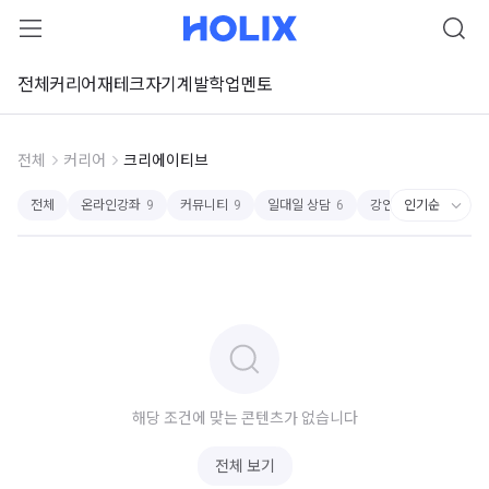
전체
커리어
재테크
자기계발
학업
멘토
전체
커리어
크리에이티브
전체
온라인강좌
9
커뮤니티
9
일대일 상담
6
강연및세미나
2
해당 조건에 맞는 콘텐츠가 없습니다
전체 보기