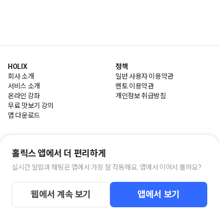
HOLIX
정책
회사 소개
일반 사용자 이용약관
서비스 소개
멘토 이용약관
온라인 강좌
개인정보 취급방침
무료 맛보기 강의
앱 다운로드
HOLIX 고객센터
홀릭스 앱에서 더 편리하게
평일 10:00~17:00 / 점심시간 11:30~13:00
고객센터
실시간 알림과 채팅은 앱에서 가장 잘 작동해요. 앱에서 이어서 볼까요?
웹에서 계속 보기
앱에서 보기
주식회사 홀릭스팩토리 사업자 정보
통신판매 번호 : 제 2019-서울마포-2322호 | 사업자 등록번호 : 119-86-