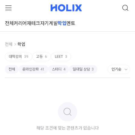
전체
커리어
재테크
자기계발
학업
멘토
전체
학업
대학강의
39
고등
6
LEET
3
전체
온라인강좌
41
스터디
4
일대일 상담
3
해당 조건에 맞는 콘텐츠가 없습니다