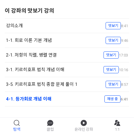
이 강좌의 맛보기 강의
강의소개
8:41
맛보기
1-1. 회로 이론 기본 개념
9:46
맛보기
2-1. 저항의 직렬, 병렬 연결
17:03
맛보기
3-1. 키르히호프 법칙 개념 이해
10:16
맛보기
3-5. 키르히호프 법칙 종합 문제 풀이 1
8:57
맛보기
4-1. 등가회로 개념 이해
6:41
재생 중
탐색
제로베이스 친절한 회로이론 1
클럽
온라인 강좌
1:1