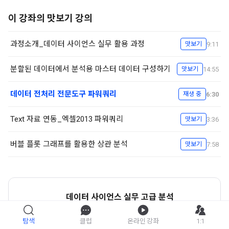
이 강좌의 맛보기 강의
과정소개_데이터 사이언스 실무 활용 과정
9:11
맛보기
분할된 데이터에서 분석용 마스터 데이터 구성하기
14:55
맛보기
데이터 전처리 전문도구 파워쿼리
6:30
재생 중
Text 자료 연동_엑셀2013 파워쿼리
3:36
맛보기
버블 플롯 그래프를 활용한 상관 분석
7:58
맛보기
데이터 사이언스 실무 고급 분석
강좌 자세히 보기
탐색
클럽
온라인 강좌
1:1