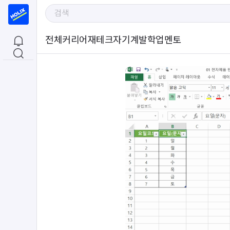
전체
커리어
재테크
자기계발
학업
멘토