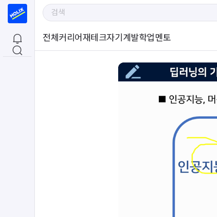
전체
커리어
재테크
자기계발
학업
멘토