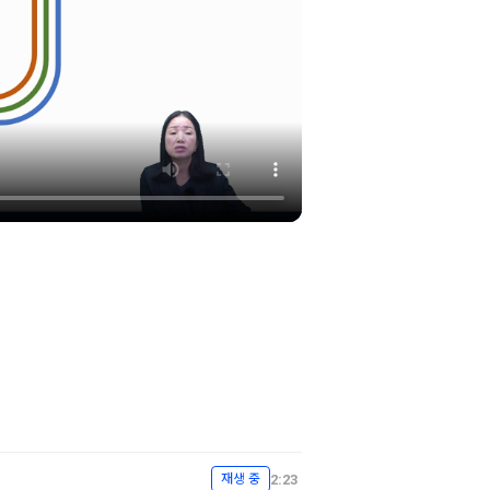
2:23
재생 중