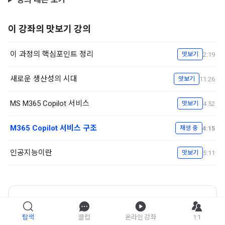
이 강좌의 맛보기 강의
이 과정의 핵심포인트 정리
2:19
맛보기
새로운 생산성의 시대
11:26
맛보기
MS M365 Copilot 서비스
4:52
맛보기
M365 Copilot 서비스 구조
4:15
재생 중
인공지능이란
5:11
맛보기
마이크로소프트 365 코파일럿 고급 활용법
강좌 자세히 보기
탐색
클럽
온라인 강좌
1:1