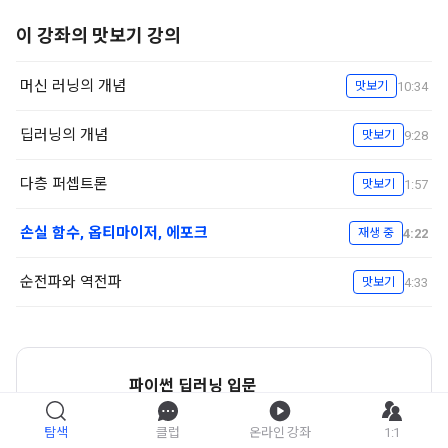
이 강좌의 맛보기 강의
머신 러닝의 개념
10:34
맛보기
딥러닝의 개념
9:28
맛보기
다층 퍼셉트론
1:57
맛보기
손실 함수, 옵티마이저, 에포크
4:22
재생 중
순전파와 역전파
4:33
맛보기
파이썬 딥러닝 입문
강좌 자세히 보기
탐색
클럽
온라인 강좌
1:1