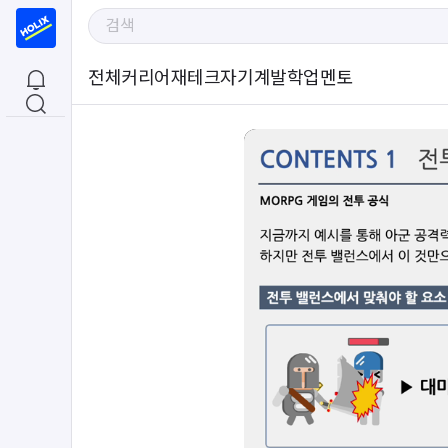
전체
커리어
재테크
자기계발
학업
멘토