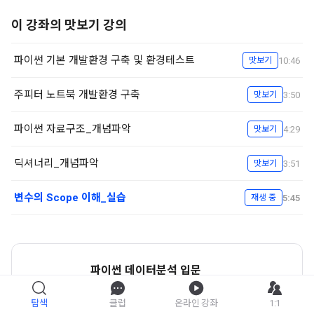
이 강좌의 맛보기 강의
파이썬 기본 개발환경 구축 및 환경테스트
10:46
맛보기
주피터 노트북 개발환경 구축
3:50
맛보기
파이썬 자료구조_개념파악
4:29
맛보기
딕셔너리_개념파악
3:51
맛보기
변수의 Scope 이해_실습
5:45
재생 중
파이썬 데이터분석 입문
강좌 자세히 보기
탐색
클럽
온라인 강좌
1:1