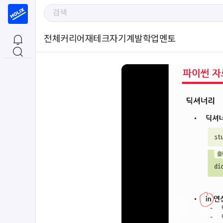
전체
커리어
재테크
자기계발
학업
멘토